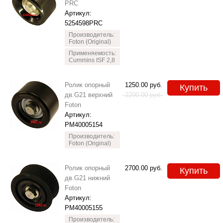
PRC
Артикул:
5254598PRC
Производитель:
Foton (Original)
Применяемость:
Cummins ISF 2,8
Ролик опорный
1250.00
руб.
Купить
дв.G21 верхний
2200.00
руб.
Foton
Артикул:
PM40005154
Производитель:
Foton (Original)
Ролик опорный
2700.00
руб.
Купить
дв.G21 нижний
Foton
Артикул:
PM40005155
Производитель: