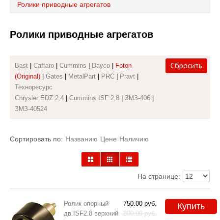
Ролики приводные агрегатов
Каталог
Ролики приводные агрегатов
Полезные статьи
Покупка и оплата
Сбросить
Bast
|
Caffaro
|
Cummins
|
Dayco
|
Foton
(Original)
|
Gates
|
MetalPart
|
PRC
|
Pravt
|
Контакты
Техноресурс
Chrysler EDZ 2,4
|
Cummins ISF 2,8
|
ЗМЗ-406
|
ЗМЗ-40524
Сортировать по:
Названию
Цене
Наличию
На странице:
Ролик опорный
750.00
руб.
Купить
дв.ISF2.8 верхний
800.00
руб.