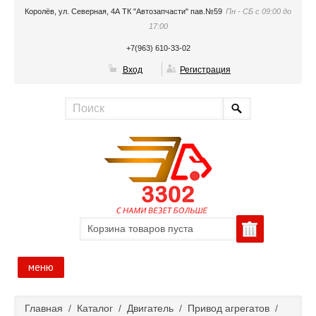
Королёв, ул. Северная, 4А ТК "Автозапчасти" пав.№59
Пн - СБ с 09:00 до
17:00
+7(963) 610-33-02
Вход
Регистрация
Корзина товаров пуста
меню
Главная
Главная
/
Каталог
/
Двигатель
/
Привод агрегатов
/