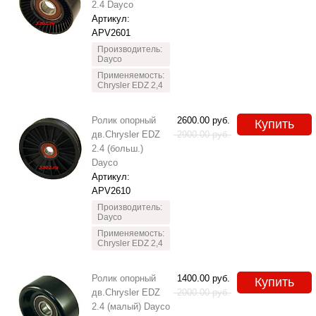
2.4 Dayco
Артикул:
APV2601
Производитель:
Dayco
Применяемость:
Chrysler EDZ 2,4
Ролик опорный
2600.00
руб.
Купить
дв.Chrysler EDZ
2900.00
руб.
2.4 (больш.)
Dayco
Артикул:
APV2610
Производитель:
Dayco
Применяемость:
Chrysler EDZ 2,4
Ролик опорный
1400.00
руб.
Купить
дв.Chrysler EDZ
2000.00
руб.
2.4 (малый) Dayco