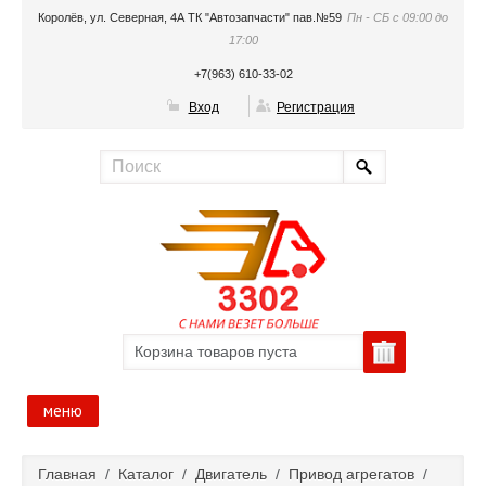
Королёв, ул. Северная, 4А ТК "Автозапчасти" пав.№59
Пн - СБ с 09:00 до
17:00
+7(963) 610-33-02
Вход
Регистрация
Корзина товаров пуста
меню
Главная
Главная
/
Каталог
/
Двигатель
/
Привод агрегатов
/