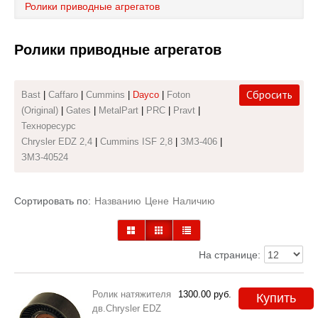
Ролики приводные агрегатов
Каталог
Ролики приводные агрегатов
Полезные статьи
Покупка и оплата
Сбросить
Bast
|
Caffaro
|
Cummins
|
Dayco
|
Foton
(Original)
|
Gates
|
MetalPart
|
PRC
|
Pravt
|
Контакты
Техноресурс
Chrysler EDZ 2,4
|
Cummins ISF 2,8
|
ЗМЗ-406
|
ЗМЗ-40524
Сортировать по:
Названию
Цене
Наличию
На странице:
Ролик натяжителя
1300.00
руб.
Купить
дв.Chrysler EDZ