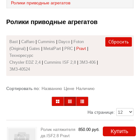
Ролики приводные агрегатов
Каталог
Ролики приводные агрегатов
Полезные статьи
Покупка и оплата
Сбросить
Bast
|
Caffaro
|
Cummins
|
Dayco
|
Foton
(Original)
|
Gates
|
MetalPart
|
PRC
|
Pravt
|
Контакты
Техноресурс
Chrysler EDZ 2,4
|
Cummins ISF 2,8
|
ЗМЗ-406
|
ЗМЗ-40524
Сортировать по:
Названию
Цене
Наличию
На странице:
Ролик натяжителя
850.00
руб.
Купить
дв.ISF2.8 Pravt