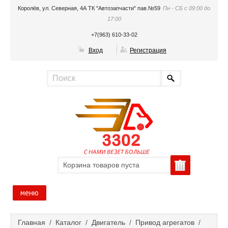
Королёв, ул. Северная, 4А ТК "Автозапчасти" пав.№59
Пн - СБ с 09:00 до
17:00
+7(963) 610-33-02
Вход
Регистрация
Корзина товаров пуста
меню
Главная
Главная
/
Каталог
/
Двигатель
/
Привод агрегатов
/