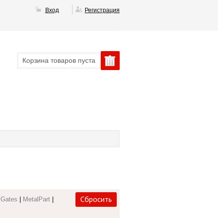
Вход
Регистрация
Корзина товаров пуста
Сбросить
|
Gates
|
MetalPart
|