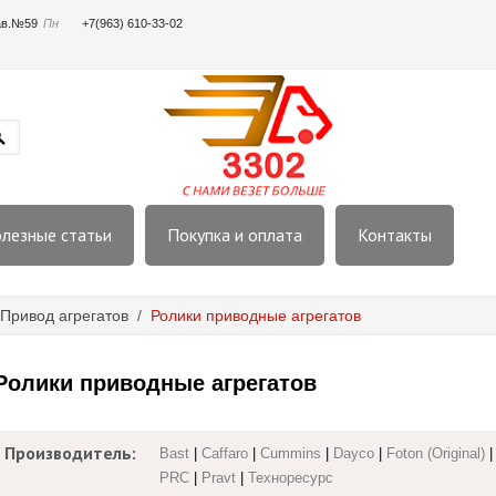
пав.№59
Пн
+7(963) 610-33-02
лезные статьи
Покупка и оплата
Контакты
Привод агрегатов
/
Ролики приводные агрегатов
Ролики приводные агрегатов
Производитель:
Bast
|
Caffaro
|
Cummins
|
Dayco
|
Foton (Original)
PRC
|
Pravt
|
Техноресурс