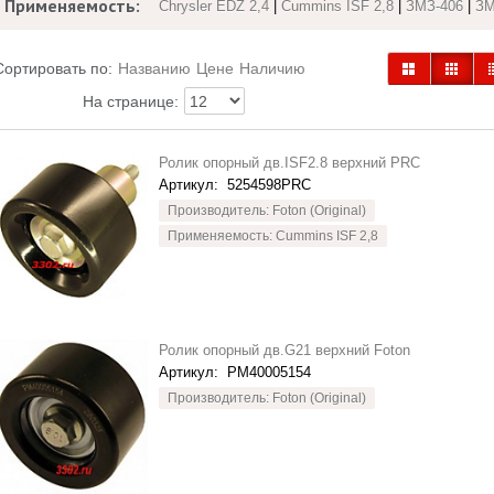
Применяемость:
Chrysler EDZ 2,4
|
Cummins ISF 2,8
|
ЗМЗ-406
|
ЗМ
Сортировать по:
Названию
Цене
Наличию
На странице:
Ролик опорный дв.ISF2.8 верхний PRC
Артикул:
5254598PRC
Производитель: Foton (Original)
Применяемость: Cummins ISF 2,8
Ролик опорный дв.G21 верхний Foton
Артикул:
PM40005154
Производитель: Foton (Original)