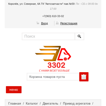
Королёв, ул. Северная, 4А ТК "Автозапчасти" пав.№59
Пн - СБ с 09:00 до
17:00
+7(963) 610-33-02
Вход
Регистрация
Корзина товаров пуста
меню
Главная
Главная
/
Каталог
/
Двигатель
/
Привод агрегатов
/